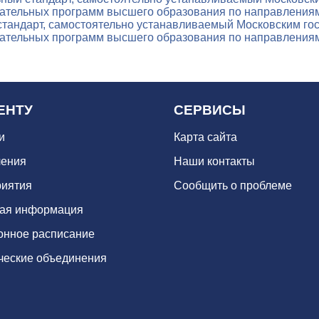
тельных программ высшего образования по направлениям п
тандарт, самостоятельно устанавливаемый Московским го
тельных программ высшего образования по направлениям п
ЕНТУ
СЕРВИСЫ
и
Карта сайта
ения
Наши контакты
иятия
Сообщить о проблеме
ая информация
онное расписание
ческие объединения