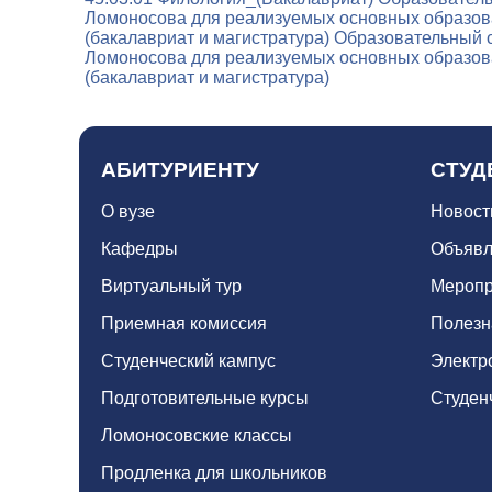
Ломоносова для реализуемых основных образова
(бакалавриат и магистратура)
Образовательный с
Ломоносова для реализуемых основных образова
(бакалавриат и магистратура)
АБИТУРИЕНТУ
СТУД
О вузе
Новост
Кафедры
Объявл
Виртуальный тур
Меропр
Приемная комиссия
Полезн
Студенческий кампус
Электр
Подготовительные курсы
Студен
Ломоносовские классы
Продленка для школьников