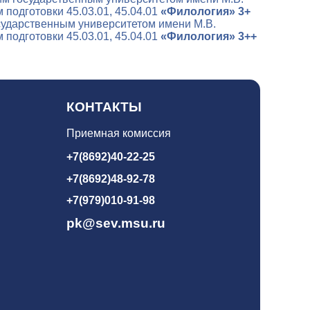
одготовки 45.03.01, 45.04.01
«Филология» 3+
сударственным университетом имени М.В.
одготовки 45.03.01, 45.04.01
«Филология» 3++
КОНТАКТЫ
Приемная комиссия
+7(8692)40-22-25
+7(8692)48-92-78
+7(979)010-91-98
pk@sev.msu.ru