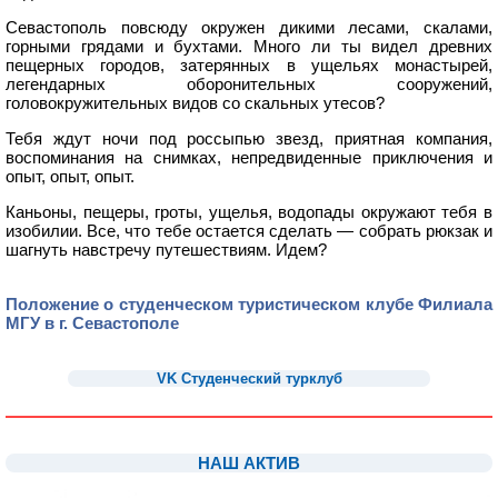
Севастополь повсюду окружен дикими лесами, скалами,
горными грядами и бухтами. Много ли ты видел древних
пещерных городов, затерянных в ущельях монастырей,
легендарных оборонительных сооружений,
головокружительных видов со скальных утесов?
Тебя ждут ночи под россыпью звезд, приятная компания,
воспоминания на снимках, непредвиденные приключения и
опыт, опыт, опыт.
Каньоны, пещеры, гроты, ущелья, водопады окружают тебя в
изобилии. Все, что тебе остается сделать — собрать рюкзак и
шагнуть навстречу путешествиям. Идем?
Положение о студенческом туристическом клубе Филиала
МГУ в г. Севастополе
11
VK Студенческий турклуб
1
1
НАШ АКТИВ