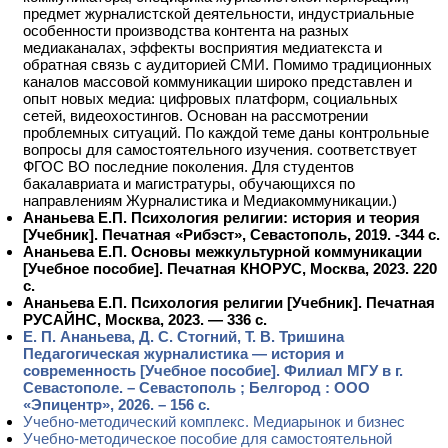
предмет журналистской деятельности, индустриальные
особенности производства контента на разных
медиаканалах, эффекты восприятия медиатекста и
обратная связь с аудиторией СМИ. Помимо традиционных
каналов массовой коммуникации широко представлен и
опыт новых медиа: цифровых платформ, социальных
сетей, видеохостингов. Основан на рассмотрении
проблемных ситуаций. По каждой теме даны контрольные
вопросы для самостоятельного изучения. соответствует
ФГОС ВО последние поколения. Для студентов
бакалавриата и магистратуры, обучающихся по
направлениям Журналистика и Медиакоммуникации.)
Ананьева Е.П. Психология религии: история и теория
[Учебник]. Печатная «Рибэст», Севастополь, 2019. -344 с.
Ананьева Е.П. Основы межкультурной коммуникации
[Учебное пособие]. Печатная КНОРУС, Москва, 2023. 220
с.
Ананьева Е.П. Психология религии [Учебник].
Печатная
РУСАЙНС, Москва, 2023. — 336 с.
Е. П. Ананьева, Д. С. Стогний, Т. В. Тришина
Педагогическая журналистика — история и
современность [Учебное пособие]. Филиал МГУ в г.
Севастополе. – Севастополь ; Белгород : ООО
«Эпицентр», 2026. – 156 с.
Учебно-методический комплекс. Медиарынок и бизнес
Учебно-методическое пособие для самостоятельной