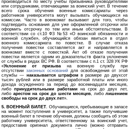
производиться по месту учебы призывника руководителями
или сотрудниками, отвечающими за воинский учет. В течение
всего срока обучения военные комиссариаты через
работников университета могут вызывать обучающихся на
комиссии. Часто в военкомат вызывают для того, чтобы
подтвердить основания для уже оформленной отсрочки или
оформить отсрочку по тем или иным обстоятельствам. В
соответствии со ст.10 ФЗ №53 «О воинской обязанности и
военной службе», обучающийся обязан явиться в отдел
военного комиссариата по повестке. В случае отказа
получения повестки составляется акт и направляется в
военкомат вместе с повесткой. Акт об отказе получения
повестки является одним из доказательств факта уклонения
от службы в рядах ВС РФ. В соответствии с п.1 ст. 328 УК РФ
«
Уклонение от призыва
на военную службу при
отсутствии
законных оснований
для освобождения от этой
службы —
наказывается
штрафом
в размере до двухсот
тысяч рублей или в размере заработной платы или иного
дохода осужденного за период до восемнадцати месяцев,
либо
принудительными работами
на срок до двух лет,
либо
арестом на срок до шести месяцев
, либо
лишением
свободы на срок до двух лет
».
5.
ВОЕННЫЙ БИЛЕТ
. Обучающиеся, пребывающие в запасе
на момент поступления в университет, а также получившие
военный билет в течение обучения, должны сообщить об этом
работнику университета, ответственному за воинский учет,
предоставив оригинал документа лично (можно отправить