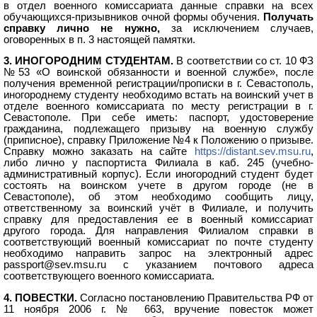
в отдел военного комиссариата данные справки на всех
обучающихся-призывников очной формы обучения.
Получать
справку лично не нужно,
за исключением случаев,
оговоренных в п. 3 настоящей памятки.
3. ИНОГОРОДНИМ СТУДЕНТАМ.
В соответствии со ст. 10 ФЗ
№53 «О воинской обязанности и военной службе», после
получения временной регистрации/прописки в г. Севастополь,
иногороднему студенту необходимо встать на воинский учет в
отделе военного комиссариата по месту регистрации в г.
Севастополе. При себе иметь: паспорт, удостоверение
гражданина, подлежащего призыву на военную службу
(приписное), справку Приложение №4 к Положению о призыве.
Справку можно заказать на сайте
https://distant.sev.msu.ru
,
либо лично у паспортиста Филиала в каб. 245 (учебно-
административный корпус). Если иногородний студент будет
состоять на воинском учете в другом городе (не в
Севастополе), об этом необходимо сообщить лицу,
ответственному за воинский учёт в Филиале, и получить
справку для предоставления ее в военный комиссариат
другого города. Для направления Филиалом справки в
соответствующий военный комиссариат по почте студенту
необходимо направить запрос на электронный адрес
passport@sev.msu.ru с указанием почтового адреса
соответствующего военного комиссариата.
4.
ПОВЕСТКИ.
Согласно постановлению Правительства РФ от
11 ноября 2006 г. № 663, вручение повесток может