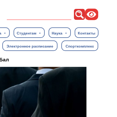
Поиск
а
Студентам
Наука
Контакты
Электронное расписание
Спорткомплекс
 Бал