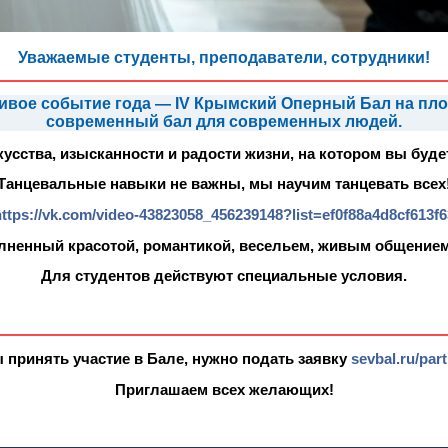
Уважаемые студенты, преподаватели, сотрудники!
расивое событие года — IV Крымский Оперный Бал на п
современный бал для современных людей.
сства, изысканности и радости жизни, на котором вы буде
Танцевальные навыки не важны, мы научим танцевать всех
https://vk.com/video-43823058_456239148?list=ef0f88a4d8cf613f6
лненный красотой, романтикой, весельем, живым общением 
Для студентов действуют специальные условия.
 принять участие в Бале, нужно подать заявку
sevbal.ru/part
Приглашаем всех желающих!