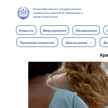
Филиал Московского государственного
университета имени М. В. Ломоносова в
городе Севастополе
Новости
Мероприятия
Объявления
Приемная комиссия
Школьникам
До
Кра