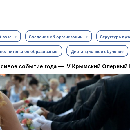
О вузе
Сведения об организации
Структура вуз
полнительное образование
Дистанционное обучение
сивое событие года — IV Крымский Оперный