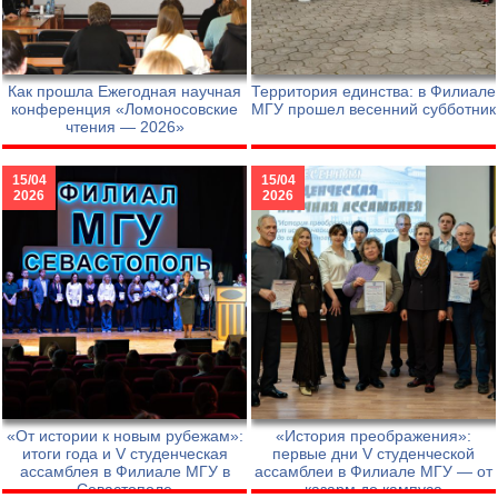
Как прошла Ежегодная научная
Территория единства: в Филиале
конференция «Ломоносовские
МГУ прошел весенний субботник
чтения — 2026»
15/04
15/04
2026
2026
«От истории к новым рубежам»:
«История преображения»:
итоги года и V студенческая
первые дни V студенческой
ассамблея в Филиале МГУ в
ассамблеи в Филиале МГУ — от
Севастополе
казарм до кампуса