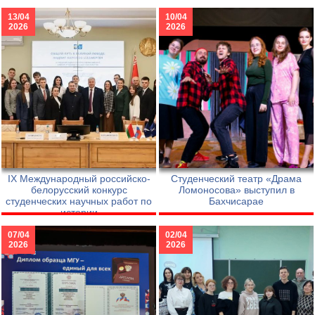
13/04
10/04
2026
2026
IХ Международный российско-
Студенческий театр «Драма
белорусский конкурс
Ломоносова» выступил в
студенческих научных работ по
Бахчисарае
истории
07/04
02/04
2026
2026