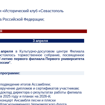
и «Исторический клуб «Севастополь
а Российской Федерации;
ЛЯ
3 апреля
 апреля
в Культурно-досуговом центре Филиала
остоялось торжественное собрание, посвященное
7-летию
первого филиала Первого университета
оссии
*.
 программе:
подведение итогов Ассамблеи;
вручение дипломов и сертификатов участникам;
доклад директора о результатах работы филиала
в 2025 году и планах на 2026-й;
концерт Ансамбля песни и пляски
Краснознаменного Черноморского флота.