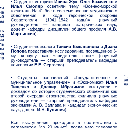
•
Студенты-историки
Ирина Жук
,
Олег Казаченко
и
Илья Смоляр
осветили тему «Военно-морской
ия
госпиталь № 41-бис в системе военно-медицинского
ие
обеспечения в ходе героической обороны
ый
Севастополя (1941–1942 годы)» (научный
ры
руководитель — кандидат исторических наук,
доцент кафедры дисциплин общего профиля
А.В.
ть
Мартынкин
).
ад
ми
ль
•
Студенты-психологи
Таисия Емельянова
и
Диана
ры
Попова
представили исследование, посвященное 6-
на
му корпусу как «свидетелю эпох» (научный
ла
руководитель — старший преподаватель кафедры
психологии
Е.Е. Сергеева
).
*
•
Студенты направлений «Государственное и
о
муниципальное управление» и «Экономика»
Илья
но
Тищенко
и
Далаир Ибрагимов
выступили с
докладом об истории студенческого общежития как
второй очереди строительства филиала (научные
руководители — старший преподаватель кафедры
экономики А. В. Заплава и кандидат экономических
наук, доцент
И.Н. Кулинич
).
Все выступления проходили в соответствии с
регламентом (до 20 минут), после чего следовали