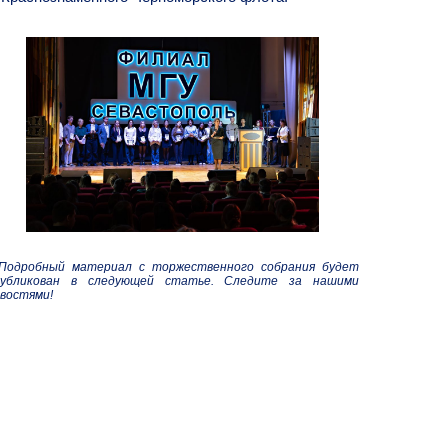
 Подробный материал с торжественного собрания будет
публикован в следующей статье. Следите за нашими
востями!