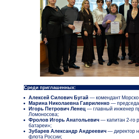
Среди приглашенных:
Алексей Силович Бугай
— комендант Морской
Марина Николаевна Гавриленко
— председат
Игорь Петрович Ленец
— главный инженер пр
Ломоносова;
Фролов Игорь Анатольевич
— капитан 2-го 
батареи»;
Зубарев Александр
Андреевич
— директор н
флота России;