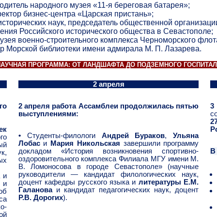
дитель народного музея «11-я береговая батарея»;
ектор бизнес-центра «Царская пристань»;
сторических наук, председатель общественной организаци
ления Российского исторического общества в Севастополе;
зея военно-строительного комплекса Черноморского флот
р Морской библиотеки имени адмирала М. П. Лазарева.
АУЧНАЯ ПРОГРАММА: ОТ ЛАНДШАФТА ДО ПОДЗЕМНОГО ГОСПИТА
2 апреля
го
2 апреля работа Ассамблеи продолжилась пятью
3
выступлениями:
с
2
ек
Р
•
Студенты-филологи
Андрей Бураков
,
Ульяна
го
Лобас
и
Мария Никольская
завершили программу
ый
докладом «История возникновения спортивно-
В
к,
оздоровительного комплекса Филиала МГУ имени М.
ых
В. Ломоносова в городе Севастополе» (научные
руководители — кандидат филологических наук,
 и
доцент кафедры русского языка и
литературы Е.М.
и
Галанова
и кандидат педагогических наук, доцент
об
Р.В. Дорогих
).
са
о-
ой