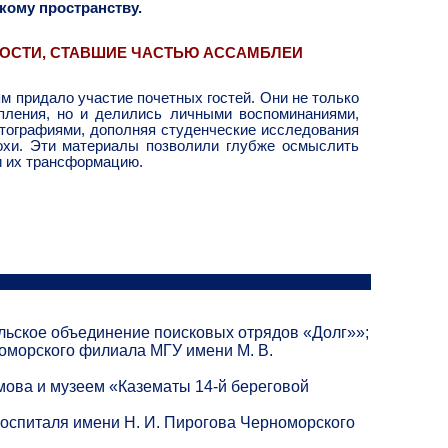
кому пространству.
ГОСТИ, СТАВШИЕ ЧАСТЬЮ АССАМБЛЕИ
 придало участие почетных гостей. Они не только
пления, но и делились личными воспоминаниями,
тографиями, дополняя студенческие исследования
охи. Эти материалы позволили глубже осмыслить
и их трансформацию.
ьское объединение поисковых отрядов «Долг»»;
оморского филиала МГУ имени М. В.
мова и музеем «Казематы 14-й береговой
госпиталя имени Н. И. Пирогова Черноморского