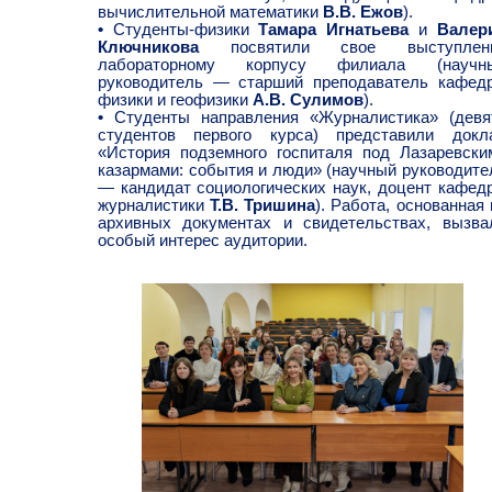
вычислительной математики
В.В. Ежов
).
•
Студенты-физики
Тамара Игнатьева
и
Валер
Ключникова
посвятили свое выступлен
лабораторному корпусу филиала (научн
руководитель — старший преподаватель кафед
физики и геофизики
А.В. Сулимов
).
•
Студенты направления «Журналистика» (девя
студентов первого курса) представили докл
«История подземного госпиталя под Лазаревски
казармами: события и люди» (научный руководите
— кандидат социологических наук, доцент кафед
журналистики
Т.В. Тришина
). Работа, основанная 
архивных документах и свидетельствах, вызва
особый интерес аудитории.