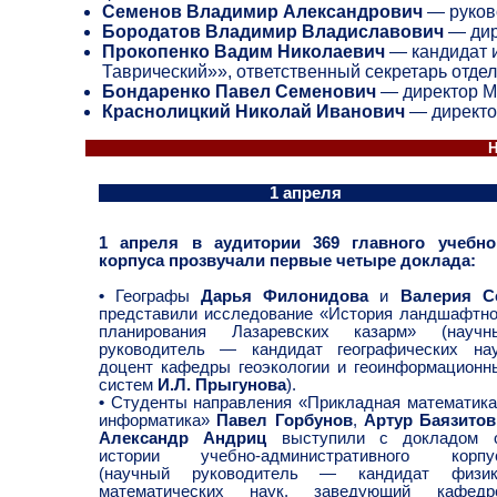
Семенов Владимир Александрович
— руково
Бородатов Владимир Владиславович
— дир
Прокопенко Вадим Николаевич
— кандидат и
Таврический»», ответственный секретарь отде
Бондаренко Павел Семенович
— директор Му
Краснолицкий Николай Иванович
— директо
Н
1 апреля
1 апреля в аудитории 369 главного учебно
корпуса прозвучали первые четыре доклада:
•
Географы
Дарья Филонидова
и
Валерия С
представили исследование «История ландшафтно
планирования Лазаревских казарм» (научн
руководитель — кандидат географических нау
доцент кафедры геоэкологии и геоинформационн
систем
И.Л. Прыгунова
).
•
Студенты направления «Прикладная математика
информатика»
Павел Горбунов
,
Артур Баязитов
Александр Андриц
выступили с докладом 
истории учебно-административного корпу
(научный руководитель — кандидат физик
математических наук, заведующий кафедр