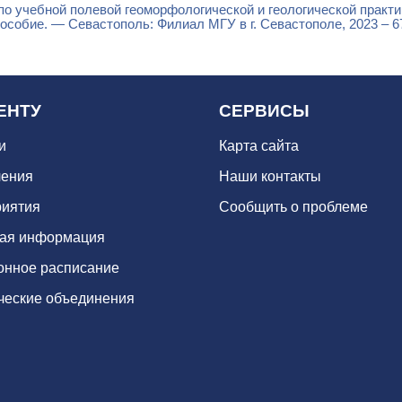
по учебной полевой геоморфологической и геологической практи
особие. — Севастополь: Филиал МГУ в г. Севастополе, 2023 – 67
ЕНТУ
СЕРВИСЫ
и
Карта сайта
ения
Наши контакты
иятия
Сообщить о проблеме
ая информация
онное расписание
ческие объединения