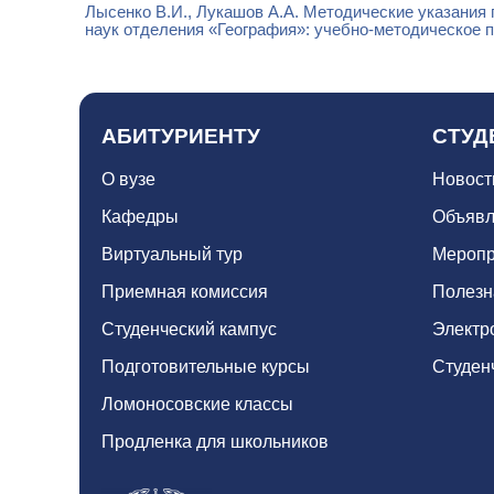
Лысенко В.И., Лукашов А.А. Методические указания 
наук отделения «География»: учебно-методическое п
АБИТУРИЕНТУ
СТУД
О вузе
Новост
Кафедры
Объявл
Виртуальный тур
Меропр
Приемная комиссия
Полезн
Студенческий кампус
Электр
Подготовительные курсы
Студен
Ломоносовские классы
Продленка для школьников