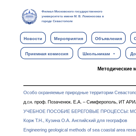
Филиал Московского государственного
университета имени М. В. Ломоносова в
городе Севастополе
Новости
Мероприятия
Объявления
Приемная комиссия
Школьникам
До
Методические 
Особо охраняемые природные территории Севастополя
д.г.н. проф. Позаченюк. Е.А. – Симферополь, ИТ АРИА
УЧЕБНОЕ ПОСОБИЕ БЕРЕГОВЫЕ ПРОЦЕССЫ: 
Корж Т.Н., Кузина О.А. Английский для географов
Engineering geological methods of sea coastal area res