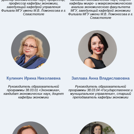
профессор кафедры экономики,
кафедры микро- и макроэкономического
заведующий кафедрой управления
анализа экономического факультета
Филиала МГУ имени М.В. Ломоносова в г.
МГУ, заведующий кафедрой экономики
Севастополе
Филиала МГУ имени М.В. Ломоносова в г.
Севастополе
Кулинич Ирина Николаевна
Заплава Анна Владиславовна
Руководитель образовательной
Руководитель образовательной
программы 38.03.01 «Экономика»,
программы 38.03.04 «Государственное и
кандидат экономических наук, доцент
муниципальное управление», старший
кафедры экономики
преподаватель кафедры экономики