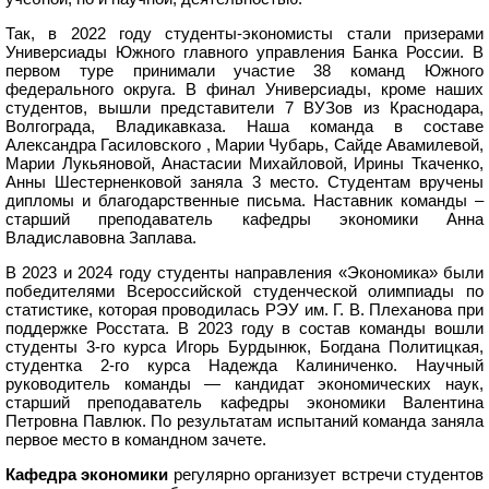
Так, в 2022 году студенты-экономисты стали призерами
Универсиады Южного главного управления Банка России. В
первом туре принимали участие 38 команд Южного
федерального округа. В финал Универсиады, кроме наших
студентов, вышли представители 7 ВУЗов из Краснодара,
Волгограда, Владикавказа. Наша команда в составе
Александра Гасиловского , Марии Чубарь, Сайде Авамилевой,
Марии Лукьяновой, Анастасии Михайловой, Ирины Ткаченко,
Анны Шестерненковой заняла 3 место. Студентам вручены
дипломы и благодарственные письма. Наставник команды –
старший преподаватель кафедры экономики Анна
Владиславовна Заплава.
В 2023 и 2024 году студенты направления «Экономика» были
победителями Всероссийской студенческой олимпиады по
статистике, которая проводилась РЭУ им. Г. В. Плеханова при
поддержке Росстата. В 2023 году в состав команды вошли
студенты 3-го курса Игорь Бурдынюк, Богдана Политицкая,
студентка 2-го курса Надежда Калиниченко. Научный
руководитель команды — кандидат экономических наук,
старший преподаватель кафедры экономики Валентина
Петровна Павлюк. По результатам испытаний команда заняла
первое место в командном зачете.
Кафедра экономики
регулярно организует встречи студентов