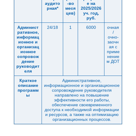
аудито
-во
е на
рная*
меся
2025/2026
цев)
уч. год,
руб.
Админист
24/18
1
6000
очная
ративное,
/
информац
очно-
ионное и
заочн
организац
ая с
ионное
приме
сопровож
нение
дение
м ДОТ
руководит
еля
Краткое
Административное,
описание
информационное и организационное
программ
сопровождение руководителя
ы
направлено на повышение
эффективности его работы,
обеспечение своевременного
доступа к необходимой информации
и ресурсов, а также на оптимизацию
организационных процессов.