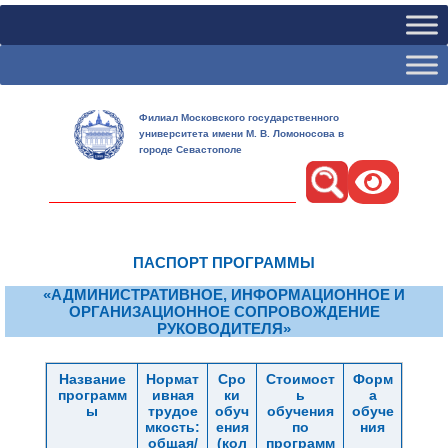
Филиал Московского государственного
университета имени М. В. Ломоносова в
городе Севастополе
Поиск
ПАСПОРТ ПРОГРАММЫ
«АДМИНИСТРАТИВНОЕ, ИНФОРМАЦИОННОЕ И
ОРГАНИЗАЦИОННОЕ СОПРОВОЖДЕНИЕ
РУКОВОДИТЕЛЯ»
Название
Нормат
Сро
Стоимост
Форм
программ
ивная
ки
ь
а
ы
трудое
обуч
обучения
обуче
мкость:
ения
по
ния
общая/
(кол
программ