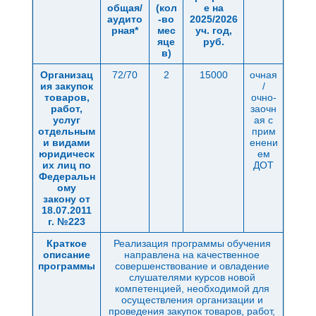
общая/
(кол
е на
аудито
-во
2025/2026
рная*
мес
уч. год,
яце
руб.
в)
Организац
72/70
2
15000
очная
ия закупок
/
товаров,
очно-
работ,
заочн
услуг
ая с
отдельным
прим
и видами
енени
юридическ
ем
их лиц по
ДОТ
Федеральн
ому
закону от
18.07.2011
г. №223
Краткое
Реализация программы обучения
описание
направлена на качественное
программы
совершенствование и овладение
слушателями курсов новой
компетенцией, необходимой для
осуществления организации и
проведения закупок товаров, работ,