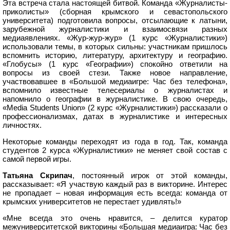
Эта встреча стала настоящей битвой. Команда «Журналисты-
приколисты» (сборная крымского и севастопольского
университета) подготовила вопросы, отсылающие к латыни,
зарубежной журналистики и взаимосвязи разных
медиаявлениях. «Жур-жур-жур» (1 курс «Журналистики»)
использовали темы, в которых сильны: участникам пришлось
вспомнить историю, литературу, архитектуру и географию.
«Глобусы» (1 курс «Географии») спокойно ответили на
вопросы из своей стези. Также новое направление,
участвовавшее в «Большой медиаигре: Час без телефона»,
вспомнило известные телесериалы о журналистах и
напомнило о географии в журналистике. В свою очередь,
«Media Students Union» (2 курс «Журналистики») рассказали о
профессионализмах, датах в журналистике и интересных
личностях.
Некоторые команды переходят из года в год. Так, команда
студентов 2 курса «Журналистики» не меняет свой состав с
самой первой игры.
Татьяна Скрипач
, постоянный игрок от этой команды,
рассказывает: «Я участвую каждый раз в викторине. Интерес
не пропадает – новая информация есть всегда: команда от
крымских университетов не перестает удивлять!»
«Мне всегда это очень нравится, – делится куратор
межуниверситетской викторины «Большая медиаигра: Час без