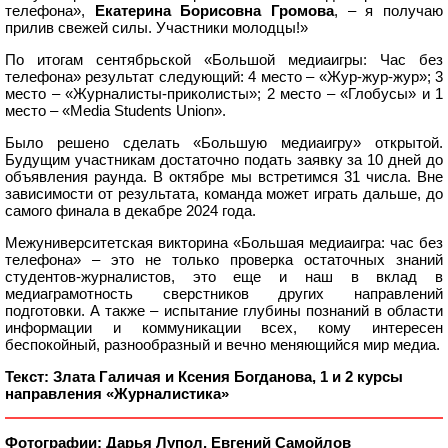
телефона»,
Екатерина Борисовна Громова
, – я получаю
прилив свежей силы. Участники молодцы!»
По итогам сентябрьской «Большой медиаигры: Час без
телефона» результат следующий: 4 место – «Жур-жур-жур»; 3
место – «Журналисты-приколисты»; 2 место – «Глобусы» и 1
место – «Media Students Union».
Было решено сделать «Большую медиаигру» открытой.
Будущим участникам достаточно подать заявку за 10 дней до
объявления раунда. В октябре мы встретимся 31 числа. Вне
зависимости от результата, команда может играть дальше, до
самого финала в декабре 2024 года.
Межуниверситетская викторина «Большая медиаигра: час без
телефона» – это не только проверка остаточных знаний
студентов-журналистов, это еще и наш в вклад в
медиаграмотность сверстников других направлений
подготовки. А также – испытание глубины познаний в области
информации и коммуникации всех, кому интересен
беспокойный, разнообразный и вечно меняющийся мир медиа.
Текст: Злата Галичая и Ксения Богданова, 1 и 2 курсы
направления «Журналистика»
Фотографии: Дарья Лупол, Евгений Самойлов