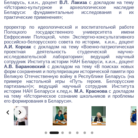
Беларусь, к.и.н., доцент
В.Л. Лакиза
с докладом на тему
«Историко-культурное и археологическое наследие
Беларуси: фундаментальные исследования и их
практические применения»;
проректор по идеологической и воспитательной работе
Полоцкого государственного университета имени
Евфросинии Полоцкой, член Экспертно-консультативного
российско-белорусского совета по истории, к.и.н., доцент
А.И. Корсак
с докладом на тему «Военно-патриотическая
проектная деятельность студенческой научно-
исследовательской лаборатории»; ведущий научный
сотрудник Института истории НАН Беларуси, к.и.н., доцент
А.В. Барановский
с докладом на тему «В поисках новых
форм сохранения и популяризации исторической памяти про
Великую Отечественную войну в Республике Беларусь (на
примере настольной игры «Путь героев. Белорусские
партизаны»)»; ведущий научный сотрудник Института
истории НАН Беларуси к.пед.н.
М.А. Краснова
с докладом
на тему «Историческое сознание школьников и проблемы
его формирования в Беларуси».
Slide 2 of 5