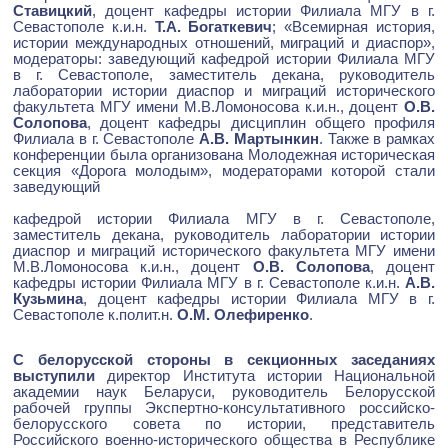
Ставицкий
, доцент кафедры истории Филиала МГУ в г.
Севастополе к.и.н.
Т.А. Богаткевич
; «Всемирная история,
истории международных отношений, миграций и диаспор»,
модераторы: заведующий кафедрой истории Филиала МГУ
в г. Севастополе, заместитель декана, руководитель
лаборатории истории диаспор и миграций исторического
факультета МГУ имени М.В.Ломоносова к.и.н., доцент
О.В.
Солопова
, доцент кафедры дисциплин общего профиля
Филиала в г. Севастополе
А.В. Мартынкин
. Также в рамках
конференции была организована Молодежная историческая
секция «Дорога молодым», модераторами которой стали
заведующий
кафедрой истории Филиала МГУ в г. Севастополе,
заместитель декана, руководитель лаборатории истории
диаспор и миграций исторического факультета МГУ имени
М.В.Ломоносова к.и.н., доцент
О.В. Солопова
, доцент
кафедры истории Филиала МГУ в г. Севастополе к.и.н.
А.В.
Кузьмина
, доцент кафедры истории Филиала МГУ в г.
Севастополе к.полит.н.
О.М. Олефиренко
.
С белорусской стороны в секционных заседаниях
выступили
директор Института истории Национальной
академии наук Беларуси, руководитель Белорусской
рабочей группы Экспертно-консультативного российско-
белорусского совета по истории, представитель
Российского военно-исторического общества в Республике