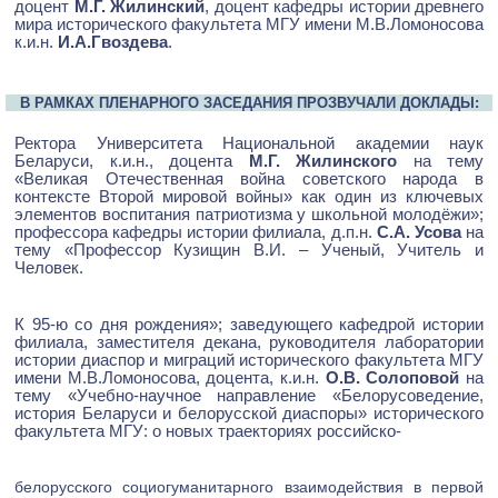
доцент
М.Г. Жилинский
, доцент кафедры истории древнего
мира исторического факультета МГУ имени М.В.Ломоносова
к.и.н.
И.А.Гвоздева
.
В РАМКАХ ПЛЕНАРНОГО ЗАСЕДАНИЯ ПРОЗВУЧАЛИ ДОКЛАДЫ:
Ректора Университета Национальной академии наук
Беларуси, к.и.н., доцента
М.Г. Жилинского
на тему
«Великая Отечественная война советского народа в
контексте Второй мировой войны» как один из ключевых
элементов воспитания патриотизма у школьной молодёжи»;
профессора кафедры истории филиала, д.п.н.
С.А. Усова
на
тему «Профессор Кузищин В.И. – Ученый, Учитель и
Человек.
К 95-ю со дня рождения»; заведующего кафедрой истории
филиала, заместителя декана, руководителя лаборатории
истории диаспор и миграций исторического факультета МГУ
имени М.В.Ломоносова, доцента, к.и.н.
О.В.
Солоповой
на
тему «Учебно-научное направление «Белорусоведение,
история Беларуси и белорусской диаспоры» исторического
факультета МГУ: о новых траекториях российско-
белорусского социогуманитарного взаимодействия в первой